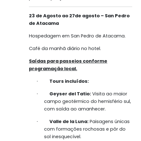
23 de Agosto ao 27de agosto – San Pedro
de Atacama
Hospedagem em San Pedro de Atacama.
Café da manhã diário no hotel
.
Saídas para passeios conforme
programação local.
Tours incluídos:
·
Geyser del Tatio:
Visita ao maior
·
campo geotérmico do hemisfério sul,
com saída ao amanhecer.
Valle de la Luna:
Paisagens únicas
·
com formações rochosas e pôr do
sol inesquecível.